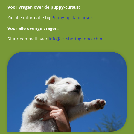
Voor vragen over de puppy-cursus:
Zie alle informatie bij
Puppy-opstapcursus
.
Voor alle overige vragen:
Stuur een mail naar
info@kc-shertogenbosch.nl
.