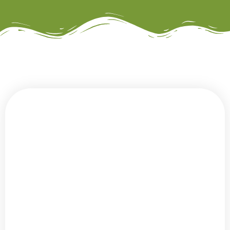
Eddy Elings
Coördinator gehoorzaamheid/ instructeur
06 - 518 400 36